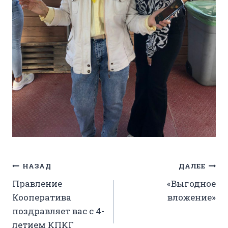
Навигация
НАЗАД
ДАЛЕЕ
Правление
«Выгодное
по
Кооператива
вложение»
записям
поздравляет вас с 4-
летием КПКГ