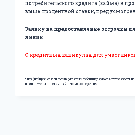
потребительского кредита (займа) в пр
выше процентной ставки, предусмотрен
Заявку на предоставление отсрочки п
линии
О кредитных каникулах для участнико
Член (пайщик) обязан солидарно нести субсидиарную ответственность по 
исключительно членам (пайщикам) кооператива.