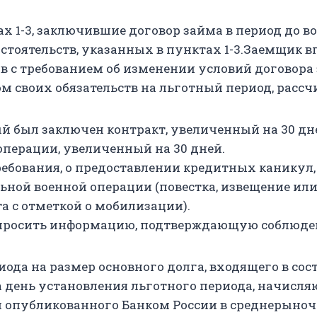
ах 1-3, заключившие договор займа в период до 
бстоятельств, указанных в пунктах 1-3.Заемщик в
тив с требованием об изменении условий догово
 своих обязательств на льготный период, рассч
ый был заключен контракт, увеличенный на 30 дн
 операции, увеличенный на 30 дней.
бования, о предоставлении кредитных каникул,
ьной военной операции (повестка, извещение ил
а с отметкой о мобилизации).
запросить информацию, подтверждающую соблюде
риода на размер основного долга, входящего в с
 день установления льготного периода, начисля
и опубликованного Банком России в среднерыно