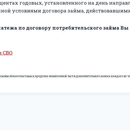
оцентах годовых, установленного на день направ
ной условиями договора займа, действовавшими
латежа по договору потребительского займа Вы
в СВО
своим обязательствам в пределах невнесенной части дополнительного взноса каждого из ч